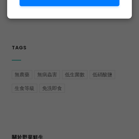
TAGS
無農藥
無病蟲害
低生菌數
低硝酸鹽
生食等級
免洗即食
關於野菜鮮生