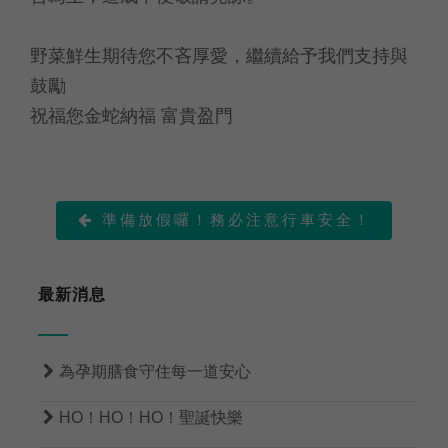
野菜鮮生期待您不吝厚愛，繼續給予我們支持與
鼓勵
祝福您金蛇納福 富貴盈門
準備放假囉！務必注意行車安全！

最新消息

為孕期膳食守住每一道安心

HO！HO！HO！聖誕快樂