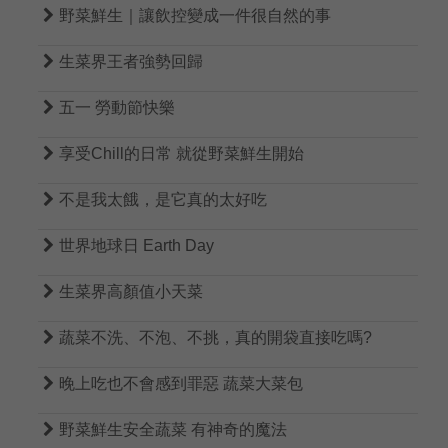

野菜鮮生｜讓飲控變成一件很自然的事

生菜界王者強勢回歸

五一 勞動節快樂

享受Chill的日常 就從野菜鮮生開始

不是我太餓，是它真的太好吃

世界地球日 Earth Day

生菜界高顏值小天菜

蔬菜不洗、不泡、不挑，真的開袋直接吃嗎?

晚上吃也不會感到罪惡 蔬菜大菜包

野菜鮮生安全蔬菜 有神奇的魔法