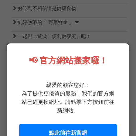

好吃到不相信這是健康食物

純淨無瑕的「 野菜鮮生 」 ❤

一起跟上這波「便利健康流」吧！

38女神節！寵愛自己！閃耀美麗！
📢 官方網站搬家囉！

觀望1000次 不如行動一次

野菜鮮生重症餐桌蔬菜部重磅登場！
親愛的顧客您好：

不吃土｜蔬菜界的LV
為了提供更優質的服務，我們的官方網
站已經更換網址。請點擊下方按鈕前往

恭喜！恭喜！小龍添福 好巳花生
新網站。

準備放假囉！務必注意行車安全！
點此前往新官網

野菜鮮生2025春節休假公告