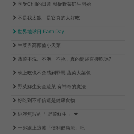

享受Chill的日常 就從野菜鮮生開始

不是我太餓，是它真的太好吃

世界地球日 Earth Day

生菜界高顏值小天菜

蔬菜不洗、不泡、不挑，真的開袋直接吃嗎?

晚上吃也不會感到罪惡 蔬菜大菜包

野菜鮮生安全蔬菜 有神奇的魔法

好吃到不相信這是健康食物

純淨無瑕的「 野菜鮮生 」 ❤

一起跟上這波「便利健康流」吧！