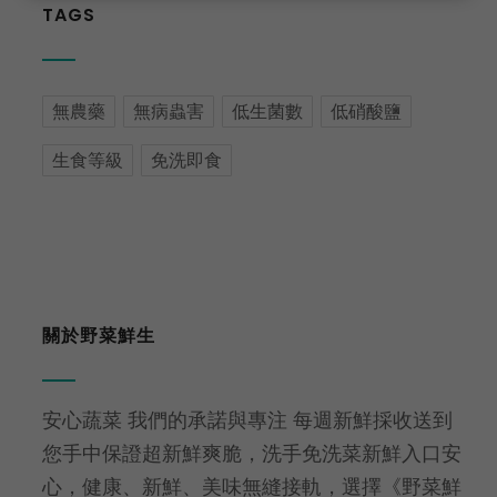
TAGS
無農藥
無病蟲害
低生菌數
低硝酸鹽
生食等級
免洗即食
關於野菜鮮生
安心蔬菜 我們的承諾與專注 每週新鮮採收送到
您手中保證超新鮮爽脆，洗手免洗菜新鮮入口安
心，健康、新鮮、美味無縫接軌，選擇《野菜鮮