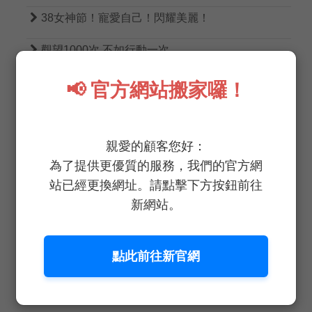

38女神節！寵愛自己！閃耀美麗！

觀望1000次 不如行動一次

野菜鮮生重症餐桌蔬菜部重磅登場！
📢 官方網站搬家囉！

不吃土｜蔬菜界的LV
親愛的顧客您好：

恭喜！恭喜！小龍添福 好巳花生
為了提供更優質的服務，我們的官方網

準備放假囉！務必注意行車安全！
站已經更換網址。請點擊下方按鈕前往
新網站。

野菜鮮生2025春節休假公告
點此前往新官網