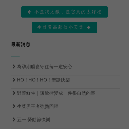
不是我太餓，是它真的太好吃

生菜界高顏值小天菜

最新消息

為孕期膳食守住每一道安心

HO！HO！HO！聖誕快樂

野菜鮮生｜讓飲控變成一件很自然的事

生菜界王者強勢回歸

五一 勞動節快樂