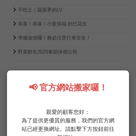

不吃土｜蔬菜界的LV

恭喜！恭喜！小龍添福 好巳花生

準備放假囉！務必注意行車安全！

野菜鮮生2025春節休假公告
📢 官方網站搬家囉！
TAGS
親愛的顧客您好：
為了提供更優質的服務，我們的官方網
無農藥
無病蟲害
低生菌數
低硝酸鹽
站已經更換網址。請點擊下方按鈕前往