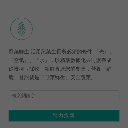
野菜鮮生 活用蔬菜生長所必須的條件 『光』、
『空氣』、『水』，以精準數據化去呵護養成，
從撥種→採收→新鮮直達您的餐桌，營養、鮮
脆、甘甜就是『野菜鮮生』安全蔬菜。