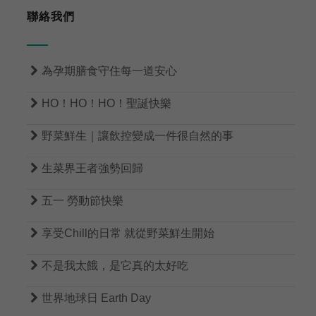
聯絡我們

為孕期膳食守住每一道安心

HO！HO！HO！聖誕快樂

野菜鮮生｜讓飲控變成一件很自然的事

生菜界王者強勢回歸

五一 勞動節快樂

享受Chill的日常 就從野菜鮮生開始

不是我太餓，是它真的太好吃

世界地球日 Earth Day