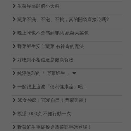

生菜界高顏值小天菜

蔬菜不洗、不泡、不挑，真的開袋直接吃嗎?

晚上吃也不會感到罪惡 蔬菜大菜包

野菜鮮生安全蔬菜 有神奇的魔法

好吃到不相信這是健康食物

純淨無瑕的「 野菜鮮生 」 ❤

一起跟上這波「便利健康流」吧！

38女神節！寵愛自己！閃耀美麗！

觀望1000次 不如行動一次

野菜鮮生重症餐桌蔬菜部重磅登場！