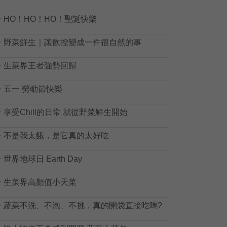

HO！HO！HO！聖誕快樂

野菜鮮生｜讓飲控變成一件很自然的事

生菜界王者強勢回歸

五一 勞動節快樂

享受Chill的日常 就從野菜鮮生開始

不是我太餓，是它真的太好吃

世界地球日 Earth Day

生菜界高顏值小天菜

蔬菜不洗、不泡、不挑，真的開袋直接吃嗎?