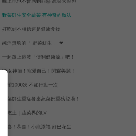

晚上吃也不會感到罪惡 蔬菜大菜包

野菜鮮生安全蔬菜 有神奇的魔法

好吃到不相信這是健康食物

純淨無瑕的「 野菜鮮生 」 ❤

一起跟上這波「便利健康流」吧！

38女神節！寵愛自己！閃耀美麗！

觀望1000次 不如行動一次

野菜鮮生重症餐桌蔬菜部重磅登場！

不吃土｜蔬菜界的LV

恭喜！恭喜！小龍添福 好巳花生