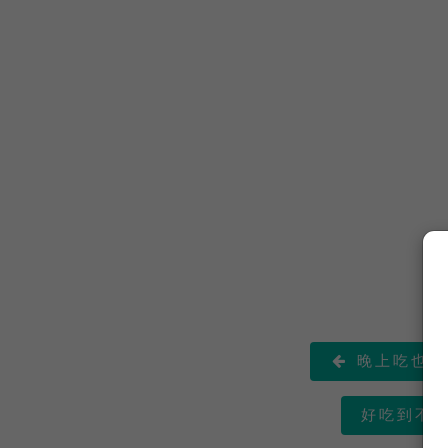
晚上吃也不

好吃到不