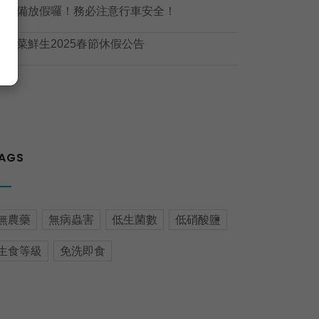

準備放假囉！務必注意行車安全！

野菜鮮生2025春節休假公告
AGS
無農藥
無病蟲害
低生菌數
低硝酸鹽
生食等級
免洗即食