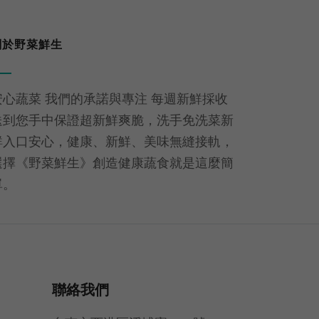
關於野菜鮮生
安心蔬菜 我們的承諾與專注 每週新鮮採收
送到您手中保證超新鮮爽脆，洗手免洗菜新
鮮入口安心，健康、新鮮、美味無縫接軌，
選擇《野菜鮮生》創造健康蔬食就是這麼簡
單。
聯絡我們