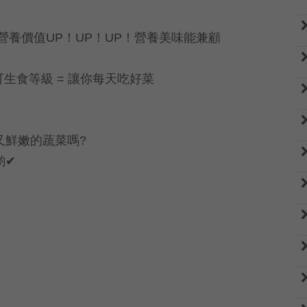
營養價值UP！UP！UP！營養美味能兼顧
 可生食等級 = 讓你每天吃好菜
又鮮嫩的蔬菜嗎?
喲✔