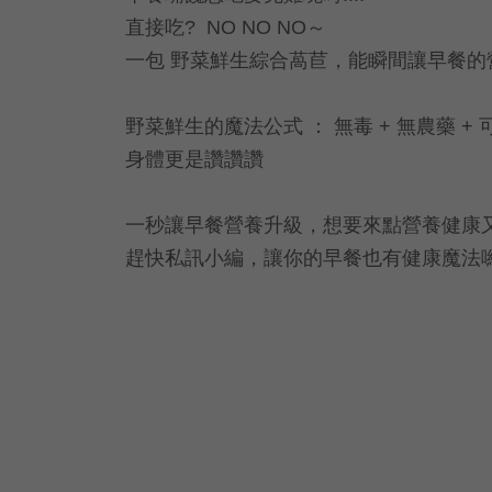
直接吃? NO NO NO～
一包 野菜鮮生綜合萵苣，能瞬間讓早餐的
野菜鮮生的魔法公式 ： 無毒 + 無農藥 +
身體更是讚讚讚
一秒讓早餐營養升級，想要來點營養健康
趕快私訊小編，讓你的早餐也有健康魔法