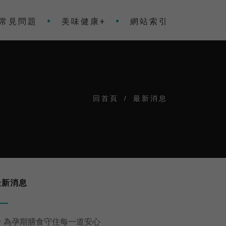
常見問題
美味健康+
網站索引
回首頁
/
最新消息
最新消息

為孕期膳食守住每一道安心