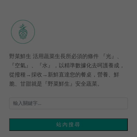
野菜鮮生 活用蔬菜生長所必須的條件 『光』、
『空氣』、『水』，以精準數據化去呵護養成，
從撥種→採收→新鮮直達您的餐桌，營養、鮮
脆、甘甜就是『野菜鮮生』安全蔬菜。