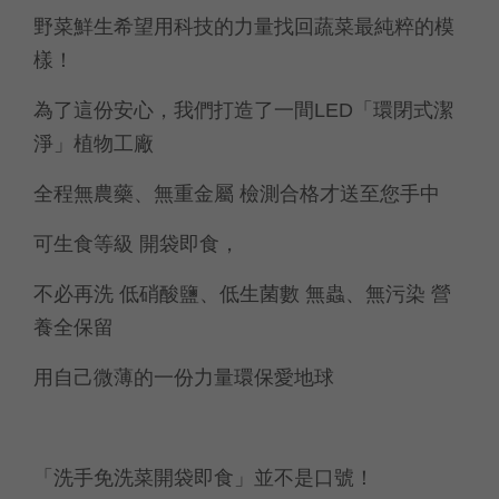
野菜鮮生希望用科技的力量找回蔬菜最純粹的模
樣！
為了這份安心，我們打造了一間LED「環閉式潔
淨」植物工廠
全程無農藥、無重金屬 檢測合格才送至您手中
可生食等級 開袋即食，
不必再洗 低硝酸鹽、低生菌數 無蟲、無污染 營
養全保留
用自己微薄的一份力量環保愛地球
「洗手免洗菜開袋即食」並不是口號！