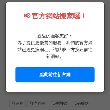

LED環閉式潔淨植物工廠
📢 官方網站搬家囉！

關於野菜鮮生

無毒、水耕免洗生菜
親愛的顧客您好：
為了提供更優質的服務，我們的官方網

食品安全報告
站已經更換網址。請點擊下方按鈕前往
新網站。
點此前往新官網
TAGS
無農藥
無病蟲害
低生菌數
低硝酸鹽