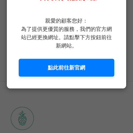
關於野菜鮮生
親愛的顧客您好：
為了提供更優質的服務，我們的官方網
安心蔬菜 我們的承諾與專注 每週新鮮採收送到
站已經更換網址。請點擊下方按鈕前往
您手中保證超新鮮爽脆，洗手免洗菜新鮮入口安
新網站。
心，健康、新鮮、美味無縫接軌，選擇《野菜鮮
生》創造健康蔬食就是這麼簡單。
點此前往新官網