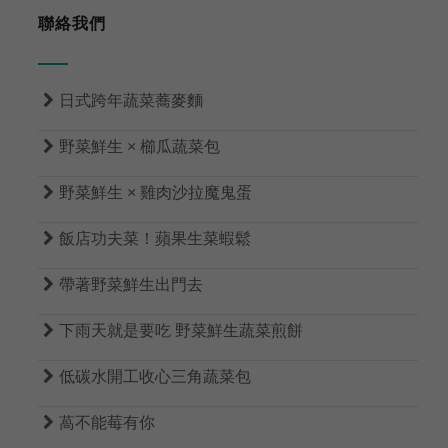
聯絡我們

日式跨年蔬菜蕎麥麵

野菜鮮生 × 櫛瓜蔬菜包

野菜鮮生 × 雞肉沙拉魔鬼蛋

飯店功夫菜！蘋果生菜蝦鬆

帶著野菜鮮生出門去

下雨天就是要吃 野菜鮮生蔬菜煎餅

低碳水開工收心三角蔬菜包

萵不能莓有你