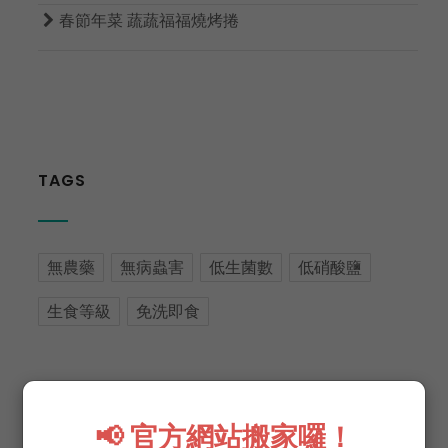

春節年菜 蔬蔬福福燒烤捲
TAGS
無農藥
無病蟲害
低生菌數
低硝酸鹽
生食等級
免洗即食
📢 官方網站搬家囉！