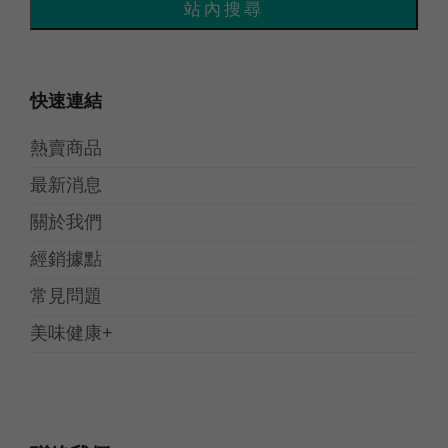
快速連結
熱賣商品
最新消息
關於我們
經銷據點
常見問題
美味健康+