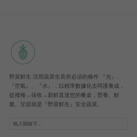
野菜鮮生 活用蔬菜生長所必須的條件 『光』、
『空氣』、『水』，以精準數據化去呵護養成，
從撥種→採收→新鮮直達您的餐桌，營養、鮮
脆、甘甜就是『野菜鮮生』安全蔬菜。