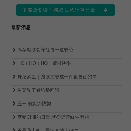
準備放假囉！務必注意行車安全！

最新消息

為孕期膳食守住每一道安心

HO！HO！HO！聖誕快樂

野菜鮮生｜讓飲控變成一件很自然的事

生菜界王者強勢回歸

五一 勞動節快樂

享受Chill的日常 就從野菜鮮生開始

不是我太餓，是它真的太好吃