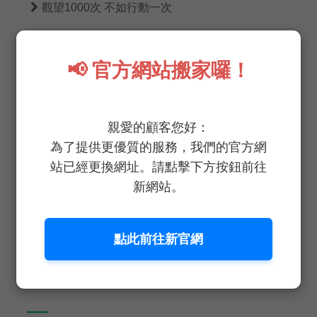

觀望1000次 不如行動一次

野菜鮮生重症餐桌蔬菜部重磅登場！
📢 官方網站搬家囉！

不吃土｜蔬菜界的LV

恭喜！恭喜！小龍添福 好巳花生
親愛的顧客您好：

準備放假囉！務必注意行車安全！
為了提供更優質的服務，我們的官方網
站已經更換網址。請點擊下方按鈕前往

野菜鮮生2025春節休假公告
新網站。
點此前往新官網
TAGS