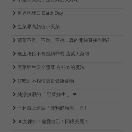

世界地球日 Earth Day

生菜界高顏值小天菜

蔬菜不洗、不泡、不挑，真的開袋直接吃嗎?

晚上吃也不會感到罪惡 蔬菜大菜包

野菜鮮生安全蔬菜 有神奇的魔法

好吃到不相信這是健康食物

純淨無瑕的「 野菜鮮生 」 ❤

一起跟上這波「便利健康流」吧！

38女神節！寵愛自己！閃耀美麗！