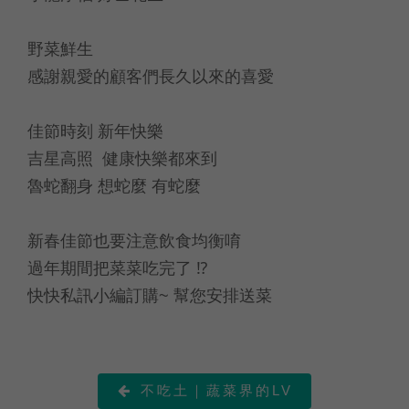
野菜鮮生
感謝親愛的顧客們長久以來的喜愛
佳節時刻 新年快樂
吉星高照 健康快樂都來到
魯蛇翻身 想蛇麼 有蛇麼
新春佳節也要注意飲食均衡唷
過年期間把菜菜吃完了 ⁉
快快私訊小編訂購~ 幫您安排送菜
不吃土｜蔬菜界的LV
