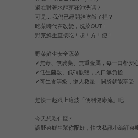
還在對著水龍頭狂沖洗嗎？
可是... 我們已經開始吃飯了捏？
吃菜時代在改變，洗菜OUT！
野菜鮮生直接吃！超！方！便！
野菜鮮生安全蔬菜
✔無毒、無農藥、無重金屬，每一口都安
✔低生菌數、低硝酸鹽，入口無負擔
✔可生食等級，懶人救星，開袋就能享受
趕快一起跟上這波「便利健康流」吧
今天想吃什麼?
讓野菜鮮生幫你配好，快快私訊小編訂菜