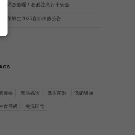

準備放假囉！務必注意行車安全！

野菜鮮生2025春節休假公告
AGS
無農藥
無病蟲害
低生菌數
低硝酸鹽
生食等級
免洗即食