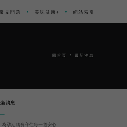
常見問題
美味健康+
網站索引
回首頁
/
最新消息
最新消息

為孕期膳食守住每一道安心