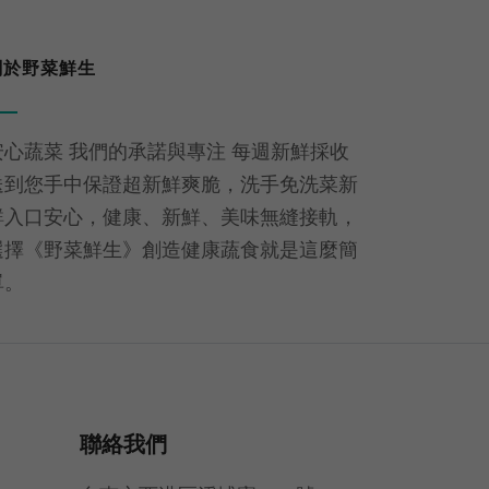
關於野菜鮮生
安心蔬菜 我們的承諾與專注 每週新鮮採收
送到您手中保證超新鮮爽脆，洗手免洗菜新
鮮入口安心，健康、新鮮、美味無縫接軌，
選擇《野菜鮮生》創造健康蔬食就是這麼簡
單。
聯絡我們