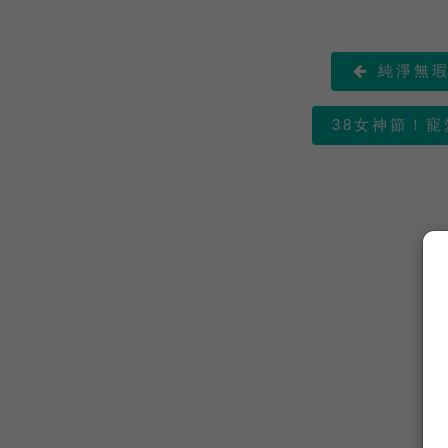
純淨無瑕

38女神節！