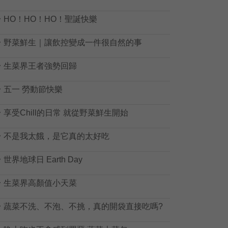

HO！HO！HO！聖誕快樂

野菜鮮生｜讓飲控變成一件很自然的事

生菜界王者強勢回歸

五一 勞動節快樂

享受Chill的日常 就從野菜鮮生開始

不是我太餓，是它真的太好吃

世界地球日 Earth Day

生菜界高顏值小天菜

蔬菜不洗、不泡、不挑，真的開袋直接吃嗎?