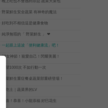

晚上吃也不會感到罪惡 蔬菜大菜包

野菜鮮生安全蔬菜 有神奇的魔法

好吃到不相信這是健康食物

純淨無瑕的「 野菜鮮生 」 ❤

一起跟上這波「便利健康流」吧！

38女神節！寵愛自己！閃耀美麗！

觀望1000次 不如行動一次

野菜鮮生重症餐桌蔬菜部重磅登場！

不吃土｜蔬菜界的LV

恭喜！恭喜！小龍添福 好巳花生