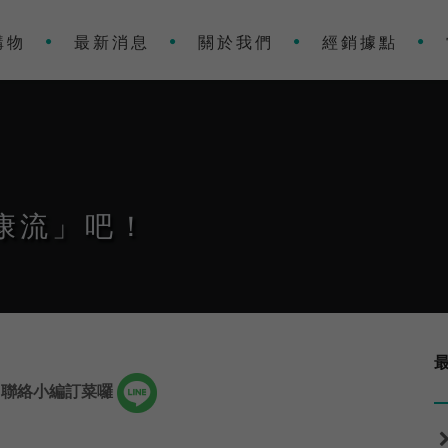
購物
最新消息
關於我們
經銷據點
康流」吧！
！
聯絡小編訂菜囉