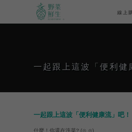
線上
一起跟上這波「便利健
一起跟上這波「便利健康流」吧
什麼！你還在洗菜? (⊙ˍ⊙)