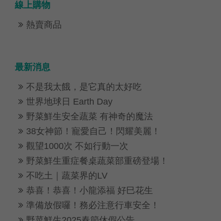
線上購物
熱賣商品

最新消息
不是我太餓，是它真的太好吃

世界地球日 Earth Day

野菜鮮生安全蔬菜 有神奇的魔法

38女神節！寵愛自己！閃耀美麗！

觀望1000次 不如行動一次

野菜鮮生重症餐桌蔬菜部重磅登場！

不吃土｜蔬菜界的LV

恭喜！恭喜！小龍添福 好巳花生

準備放假囉！務必注意行車安全！

野菜鮮生2025春節休假公告
