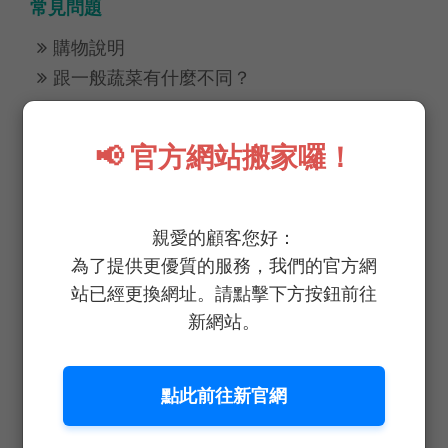
常見問題
購物說明

跟一般蔬菜有什麼不同？

📢 官方網站搬家囉！
美味健康+
日式跨年蔬菜蕎麥麵

野菜鮮生 × 櫛瓜蔬菜包

親愛的顧客您好：
野菜鮮生 × 雞肉沙拉魔鬼蛋

為了提供更優質的服務，我們的官方網
站已經更換網址。請點擊下方按鈕前往
飯店功夫菜！蘋果生菜蝦鬆

新網站。
帶著野菜鮮生出門去

下雨天就是要吃 野菜鮮生蔬菜煎餅

低碳水開工收心三角蔬菜包

點此前往新官網
萵不能莓有你

春節年菜 蔬蔬福福燒烤捲
