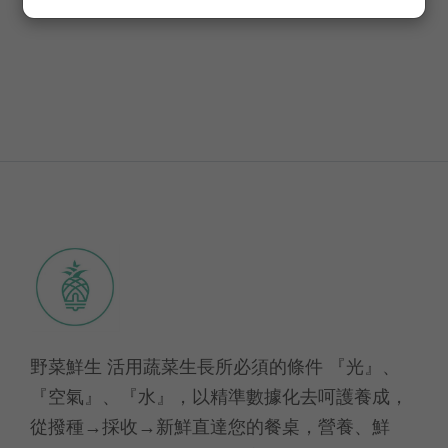
野菜鮮生 活用蔬菜生長所必須的條件 『光』、
『空氣』、『水』，以精準數據化去呵護養成，
從撥種→採收→新鮮直達您的餐桌，營養、鮮