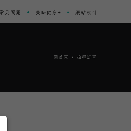
常見問題
美味健康+
網站索引
回首頁
/
搜尋訂單